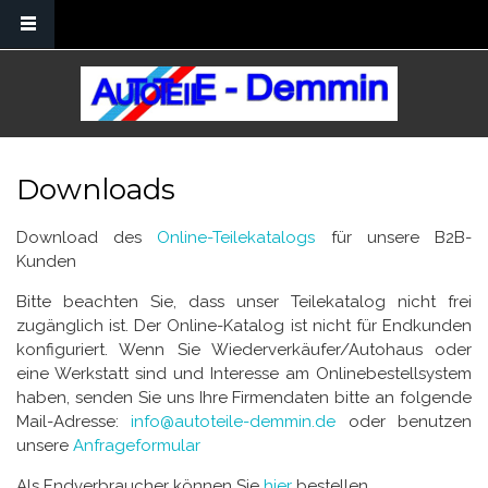
Direkt zum Inhalt
Downloads
Download des
Online-Teilekatalogs
für unsere B2B-
Kunden
Bitte beachten Sie, dass unser Teilekatalog nicht frei
zugänglich ist. Der Online-Katalog ist nicht für Endkunden
konfiguriert. Wenn Sie Wiederverkäufer/Autohaus oder
eine Werkstatt sind und Interesse am Onlinebestellsystem
haben, senden Sie uns Ihre Firmendaten bitte an folgende
Mail-Adresse:
info@autoteile-demmin.de
oder benutzen
unsere
Anfrageformular
Als Endverbraucher können Sie
hier
bestellen